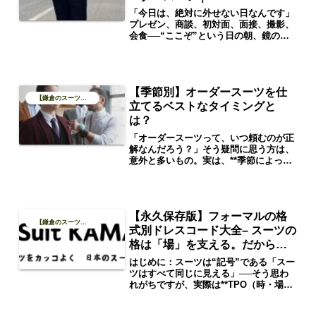
KAMAKURA ─
「今日は、絶対に外せない日なんです」
プレゼン、商談、初対面、面接、撮影、
会食──“ここぞ”という日の朝、鏡の前
で、ネクタイを締める。その瞬間、ふと
背筋が伸びる感覚があるはずです。これ
は、スーツという装いに宿る「服の
力」。ただの服じゃない。**心を整え、
【季節別】オーダースーツを仕
意識を変える“装置”**なのです。「勝負
【鎌倉のスーツブログ】
の日」のための装い、それがスーツ
立てるベストなタイミングと
は？
「オーダースーツって、いつ頼むのが正
解なんだろう？」そう疑問に思う方は、
意外と多いもの。実は、**季節によって
選ぶべき生地やスタイル、そして“仕立
ての目的”**はまったく異なります。オー
ダースーツカマクラでは、単に「今着た
い服」ではなく、“今作っておくべき
【永久保存版】フォーマルの格
服”をご提案しています。本記事では、
【鎌倉のスーツブログ】
四季を通じて最高の一着を仕立てるため
式別ドレスコード大全– スーツの
のタイミングを、クラシックな視点から
格は「場」を支える。だからこ
解説します。
そ、知っておきたい装いの正解 –
はじめに：スーツは“記号”である「スー
ツはすべて同じに見える」──そう思わ
れがちですが、実際は**TPO（時・場
所・目的）に応じた“格”**が存在しま
す。この格を誤ると、どんなに高級な服