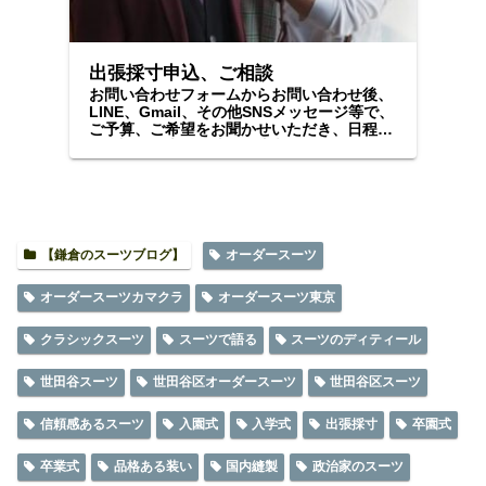
出張採寸申込、ご相談
お問い合わせフォームからお問い合わせ後、
LINE、Gmail、その他SNSメッセージ等で、
ご予算、ご希望をお聞かせいただき、日程等
をご調整の上、採寸、ご注文にお伺いいたし
ます。
【鎌倉のスーツブログ】
オーダースーツ
オーダースーツカマクラ
オーダースーツ東京
クラシックスーツ
スーツで語る
スーツのディティール
世田谷スーツ
世田谷区オーダースーツ
世田谷区スーツ
信頼感あるスーツ
入園式
入学式
出張採寸
卒園式
卒業式
品格ある装い
国内縫製
政治家のスーツ