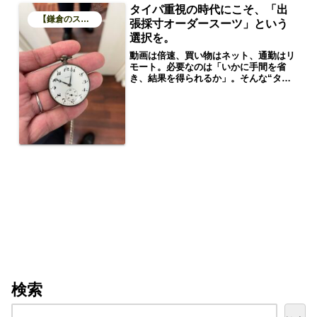
タイパ重視の時代にこそ、「出
【鎌倉のスーツブログ】
張採寸オーダースーツ」という
選択を。
動画は倍速、買い物はネット、通勤はリ
モート。必要なのは「いかに手間を省
き、結果を得られるか」。そんな“タイ
パ”全盛の今、実はオーダースーツとい
う最もアナログな世界でも、時代に合っ
た革新が起きているのをご存じでしょう
か？それが、**出張採寸オーダー専門の
「Order Suit KAMAKURA」**です。
「店舗に行くのが面倒」は、もう過去の
話。
検索