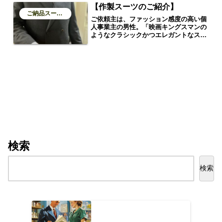
【作製スーツのご紹介】
ご納品スーツのご紹介
ご依頼主は、ファッション感度の高い個
人事業主の男性。「映画キングスマンの
ようなクラシックかつエレガントなスー
ツが欲しい」というご希望から始まり、
世界観を忠実に再現しつつ、現代的な着
心地と本人らしさを加えた一着に仕上げ
ました。生地には、イタリアの名門
**CANONICO（カノニコ）**の高品質フ
ランネルを使用。ダークグレーの落ち着
いたトーンが、クラシックなフォルムを
より一層引き立てます。
検索
検索