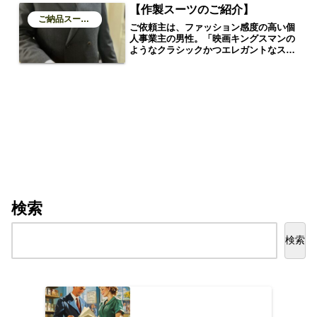
【作製スーツのご紹介】
ご納品スーツのご紹介
ご依頼主は、ファッション感度の高い個
人事業主の男性。「映画キングスマンの
ようなクラシックかつエレガントなスー
ツが欲しい」というご希望から始まり、
世界観を忠実に再現しつつ、現代的な着
心地と本人らしさを加えた一着に仕上げ
ました。生地には、イタリアの名門
**CANONICO（カノニコ）**の高品質フ
ランネルを使用。ダークグレーの落ち着
いたトーンが、クラシックなフォルムを
より一層引き立てます。
検索
検索