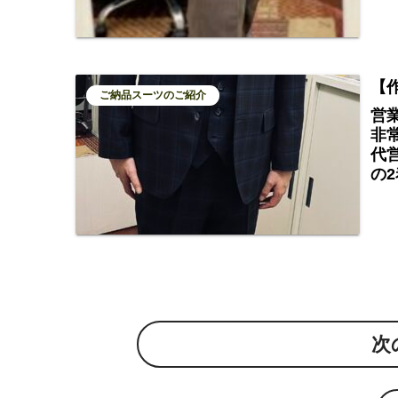
【
ご納品スーツのご紹介
営
非
代
の
次