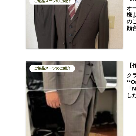
ご納品スーツのご紹介
オ
様
の
顔
特
合
し
【
ご納品スーツのご紹介
ク
**
「
し
し
ツ
大