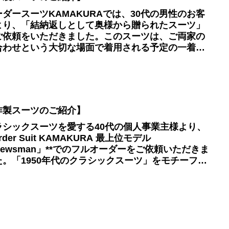
ーダースーツKAMAKURAでは、30代の男性のお客
より、「結納返しとして奥様から贈られたスーツ」
ご依頼をいただきました。このスーツは、ご両家の
合わせという大切な場面で着用される予定の一着。
別な日を迎えるために、お客様の体型やこだわりに
わせたフルオーダーの3ピーススーツをお仕立てしま
た。
作製スーツのご紹介】
ラシックスーツを愛する40代の個人事業主様より、
Order Suit KAMAKURA 最上位モデル
Newsman」**でのフルオーダーをご依頼いただきま
た。「1950年代のクラシックスーツ」をモチーフに
た、CANONICO グレンチェック生地の3ピーススー
。長年スーツにこだわり抜いてきたお客様に、**“大
大満足”**いただける仕上がりとなりました。