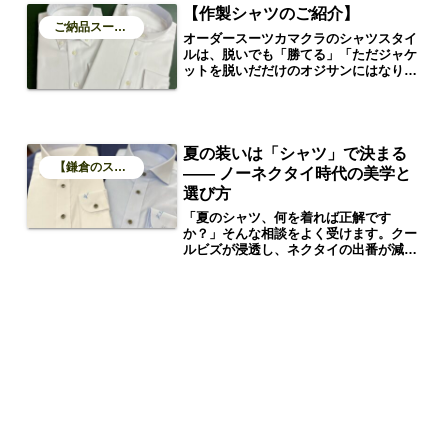
【作製シャツのご紹介】
ご納品スーツのご紹介
オーダースーツカマクラのシャツスタイ
ルは、脱いでも「勝てる」「ただジャケ
ットを脱いだだけのオジサンにはなりた
くないんです」そんな一言から始まっ
た、今回のオーダーシャツプロジェク
ト。ご依頼主は、都内で活躍される個人
事業主のお客様。クールビズの時期にも
「スタイルを崩さず、シャツ1枚でも信
夏の装いは「シャツ」で決まる
頼を得られる装い」を目指して、オーダ
【鎌倉のスーツブログ】
—— ノーネクタイ時代の美学と
ーシャツ2着のご依頼をいただきまし
選び方
た。
「夏のシャツ、何を着れば正解です
か？」そんな相談をよく受けます。クー
ルビズが浸透し、ネクタイの出番が減っ
た令和の夏。でも――ネクタイをしない
からこそ、**「シャツの選び方」**が重
要になるのです。スーツを脱いでも「き
ちんと感」が残るかどうか。そこに大人
のセンスが問われます。ノーネクタイな
ら「ボタンダウンシャツ」が王道