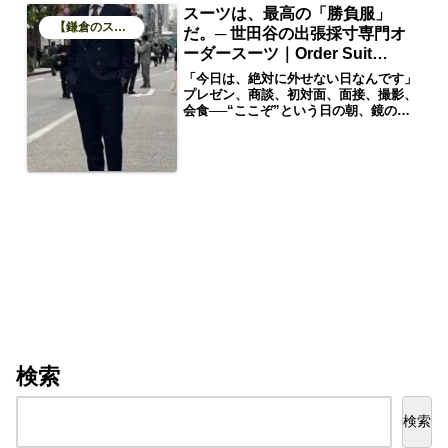
スーツは、最高の「勝負服」
【鎌倉のスーツブログ】
だ。─ 世田谷の出張採寸専門オ
ーダースーツ｜Order Suit
KAMAKURA ─
「今日は、絶対に外せない日なんです」
プレゼン、商談、初対面、面接、撮影、
会食──“ここぞ”という日の朝、鏡の前
で、ネクタイを締める。その瞬間、ふと
背筋が伸びる感覚があるはずです。これ
は、スーツという装いに宿る「服の
力」。ただの服じゃない。**心を整え、
意識を変える“装置”**なのです。「勝負
の日」のための装い、それがスーツ
検索
検索