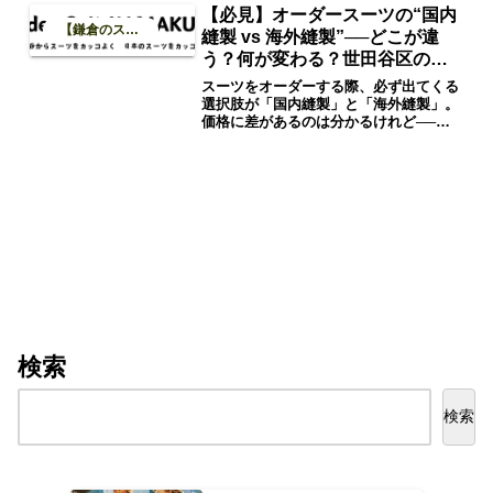
【必見】オーダースーツの“国内
【鎌倉のスーツブログ】
縫製 vs 海外縫製”──どこが違
う？何が変わる？世田谷区の出
張採寸専門｜Order Suit
スーツをオーダーする際、必ず出てくる
KAMAKURA（オーダースーツ
選択肢が「国内縫製」と「海外縫製」。
価格に差があるのは分かるけれど──実
カマクラ）
際の仕上がりに、どれほど差があるの
か？この記事では、クラシックスーツに
こだわるOrder Suit KAMAKURAの視点
から、両者の特徴と選び方のポイントを
徹底解説いたします。
検索
検索