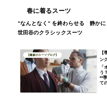
春に着るスーツ
”なんとなく” を終わらせる 静かに
世田谷のクラシックスーツ
【
【鎌倉のスーツブログ】
ン
「
う
*
て
マ
お
通
ラ