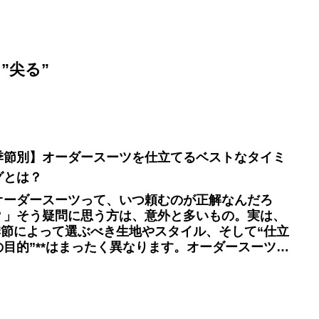
 ”尖る”
季節別】オーダースーツを仕立てるベストなタイミ
グとは？
オーダースーツって、いつ頼むのが正解なんだろ
？」そう疑問に思う方は、意外と多いもの。実は、
*季節によって選ぶべき生地やスタイル、そして“仕立
の目的”**はまったく異なります。オーダースーツカ
クラでは、単に「今着たい服」ではなく、“今作って
くべき服”をご提案しています。本記事では、四季を
じて最高の一着を仕立てるためのタイミングを、ク
シックな視点から解説します。